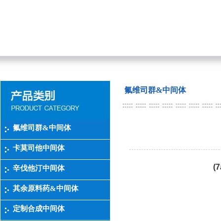
氟维司群&中间体
氟维司群&中间体
卡莫司他中间体
(
辛伐他汀中间体
其余原料药&中间体
定制合成中间体