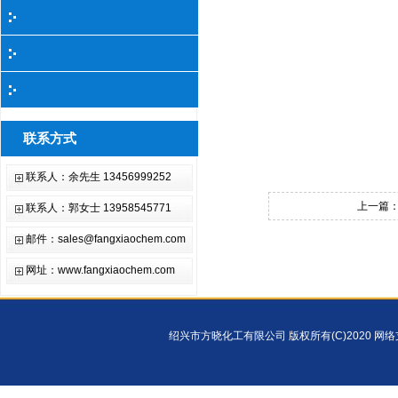
联系方式
联系人：余先生 13456999252
上一篇
联系人：郭女士 13958545771
邮件：sales@fangxiaochem.com
网址：www.fangxiaochem.com
绍兴市方晓化工有限公司
版权所有(C)2020 网